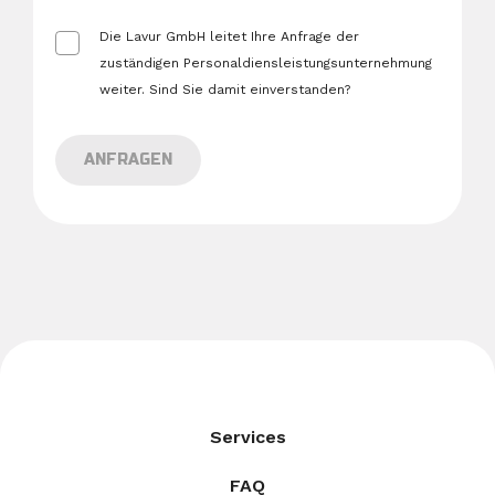
offenen
Vakanz
Die Lavur GmbH leitet Ihre Anfrage der
zuständigen Personaldiensleistungsunternehmung
weiter. Sind Sie damit einverstanden?
ANFRAGEN
Services
FAQ